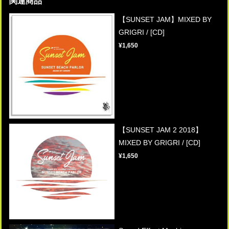
関連商品
【SUNSET JAM】MIXED BY
GRIGRI / [CD]
¥1,650
【SUNSET JAM 2 2018】
MIXED BY GRIGRI / [CD]
¥1,650