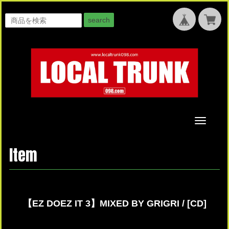
search
Toggle
navigati
Item
【EZ DOEZ IT 3】MIXED BY GRIGRI / [CD]