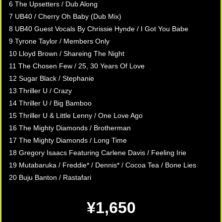
6 The Upsetters / Dub Along
7 UB40 / Cherry Oh Baby (Dub Mix)
8 UB40 Guest Vocals By Chrissie Hynde / I Got You Babe
9 Tyrone Taylor / Members Only
10 Lloyd Brown / Shareing The Night
11 The Chosen Few / 25, 30 Years Of Love
12 Sugar Black / Stephanie
13 Thriller U / Crazy
14 Thriller U / Big Bamboo
15 Thriller U & Little Lenny / One Love Ago
16 The Mighty Diamonds / Brotherman
17 The Mighty Diamonds / Long Time
18 Gregory Isaacs Featuring Carlene Davis / Feeling Irie
19 Mutabaruka / Freddie* / Dennis* / Cocoa Tea / Bone Lies
20 Buju Banton / Rastafari
¥1,650