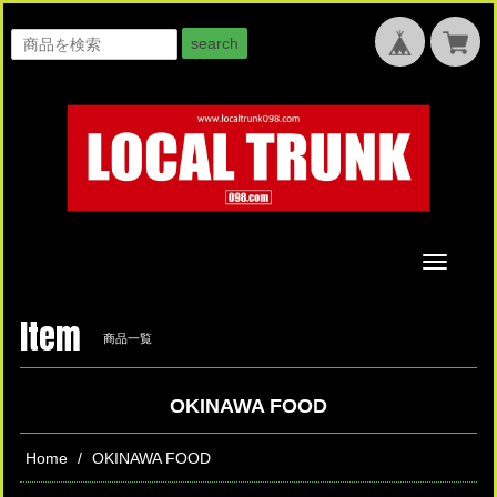
search
Toggle
navigati
Item
商品一覧
OKINAWA FOOD
Home
OKINAWA FOOD