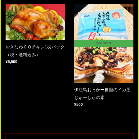
SOLDOUT
おきなわＧＯチキン1羽パック
（税・送料込み）
¥5,500
伊江島おっかー自慢のイカ墨
じゅーしぃの素
¥500