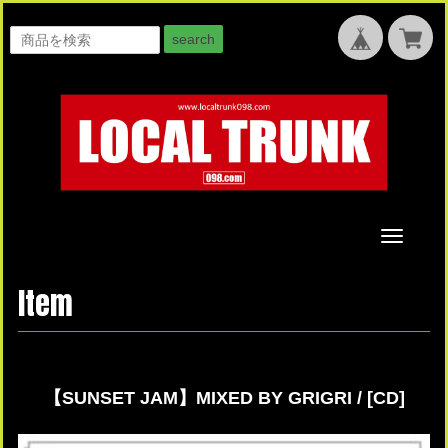
search
Toggle
navigati
Item
【SUNSET JAM】MIXED BY GRIGRI / [CD]