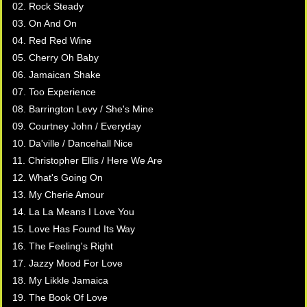
02. Rock Steady
03. On And On
04. Red Red Wine
05. Cherry Oh Baby
06. Jamaican Shake
07. Too Experience
08. Barrington Levy / She's Mine
09. Courtney John / Everyday
10. Da'ville / Dancehall Nice
11. Christopher Ellis / Here We Are
12. What's Going On
13. My Cherie Amour
14. La La Means I Love You
15. Love Has Found Its Way
16. The Feeling's Right
17. Jazzy Mood For Love
18. My Likkle Jamaica
19. The Book Of Love