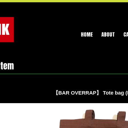
HOME
ABOUT
C
Item
【BAR OVERRAP】 Tote bag (