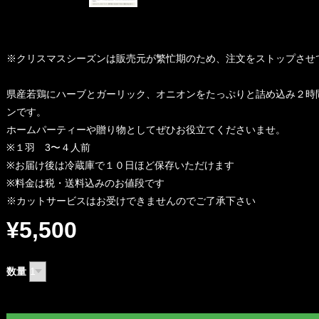
※クリスマスシーズンは販売元が繁忙期のため、注文をストップさせ
県産若鶏にハーブとガーリック、オニオンをたっぷりと詰め込み２時
ンです。
ホームパーティーや贈り物としてぜひお役立てくださいませ。
※１羽 3〜４人前
※お届け後は冷蔵庫で１０日ほど保存いただけます
※料金は税・送料込みのお値段です
※カットサービスはお受けできませんのでご了承下さい
¥5,500
数量
International shipping availab