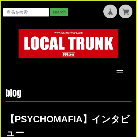
search
Toggle
navigati
blog
【PSYCHOMAFIA】インタビ
ュー