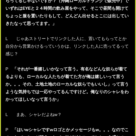
らってるじゃないですか？（沖縄ローカルトランクで販売中）で
いずれはEYEと２４時間の飲み屋をやって、そこで昼間も開けて
ちょっと服を置いたりもして、どんどん出せるとこには出してい
きたなって思ってます。」
L じゃあストリートでリンクした人に、置いてもらってとか
自分から営業かけるっていうかは、リンクした人に売ってるって
感じ？
P
「それが一番嬉しいかなって言う。有名などんな奴らが着て
るよりも、ローカルな人たちが着てた方が俺は嬉しいって言う
か。。。その、土地土地のローカルな奴らでもいいし」って言う
ような気持ちでは一応やってるんですけど。俺なりのシャレをわ
かってほしいなって言うか」
L まあ、シャレだよねw？
P
「はいwシャレですwロゴとかメッセージもw。。。なのでこ