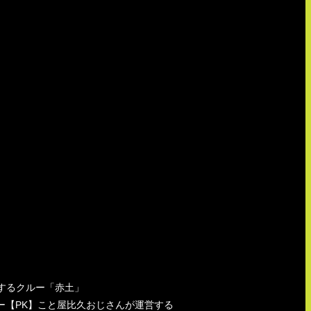
要するクルー「赤土」
ー【PK】こと屋比久おじさんが運営する