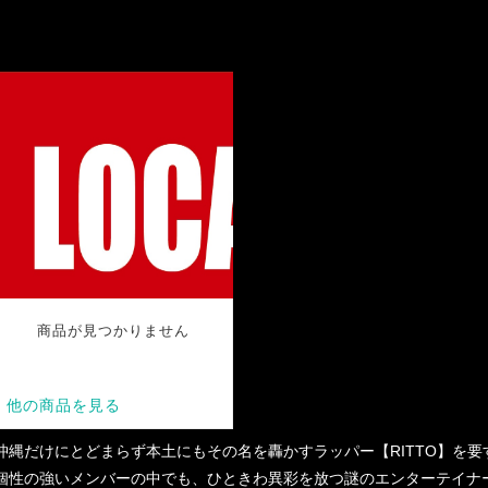
沖縄だけにとどまらず本土にもその名を轟かすラッパー【RITTO】を
個性の強いメンバーの中でも、ひときわ異彩を放つ謎のエンターテイナ