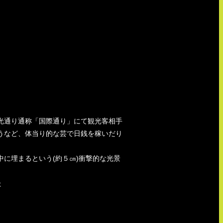
光通り通称「国際通り」にて観光客相手
うなど、体当り的な芸で日銭を稼いだり
に埋まるという(約５㎝)衝撃的な光景
た