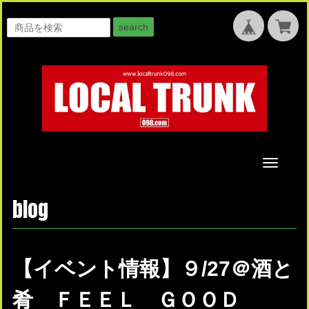
search
Toggle
navigati
blog
【イベント情報】９/27＠酒と
肴 ＦＥＥＬ ＧＯＯＤ